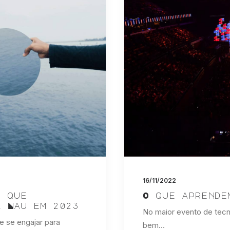
16/11/2022
s que
O que aprende
a Nau em 2023
No maior evento de tecn
 se engajar para
bem…