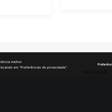
iência melhor.
Preferênc
licando em "Preferências de privacidade".
navegue
Home
Manifesto
Nau D'Dês
Comunidade