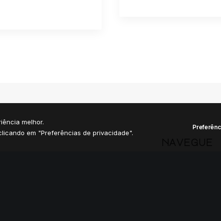
iência melhor.
Preferênc
licando em "Preferências de privacidade".
navegue
Home
Manifesto
Nau D'Dês
Comunidade