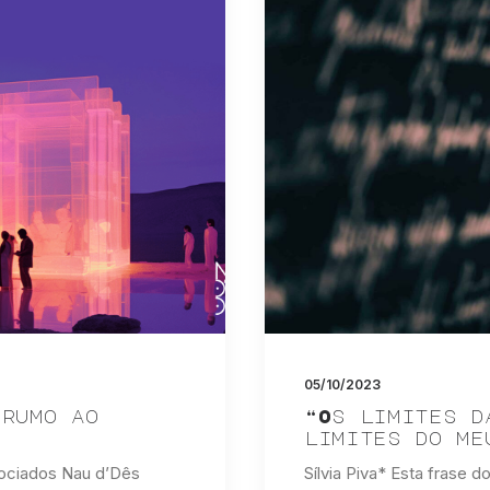
05/10/2023
 rumo ao
“Os limites d
limites do me
sociados Nau d’Dês
Sílvia Piva* Esta frase d