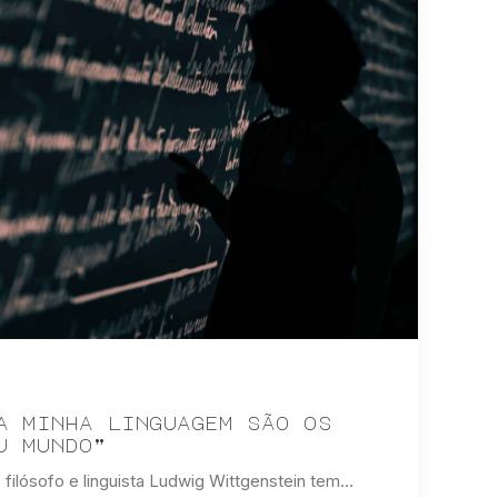
a minha linguagem são os
u mundo”
o filósofo e linguista Ludwig Wittgenstein tem…