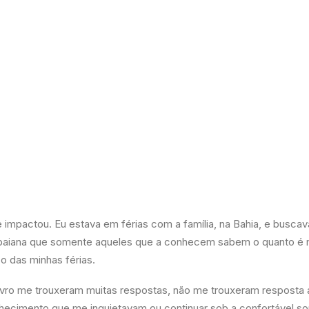
impactou. Eu estava em férias com a família, na Bahia, e buscava
 baiana que somente aqueles que a conhecem sabem o quanto é m
zo das minhas férias.
ro me trouxeram muitas respostas, não me trouxeram resposta a
nhecimento que me inquietavam ou continuar sob a confortável s