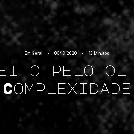
Em
Geral
•
06/10/2020
•
12 Minutos
eito pelo ol
Complexidade