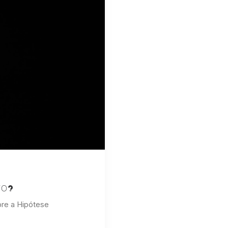
to?
bre a Hipótese