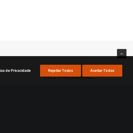
ias de Privacidade
Rejeitar Todos
Aceitar Todos
privacidade
Termos de uso
LGPD
©
2026
Todos direitos