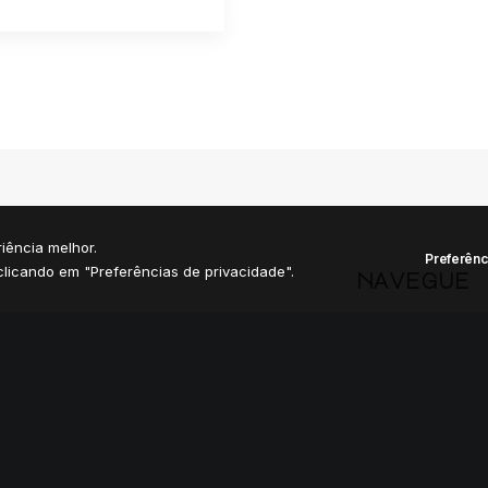
iência melhor.
Preferênc
licando em "Preferências de privacidade".
navegue
Home
Manifesto
Nau D'Dês
Comunidade
Planos