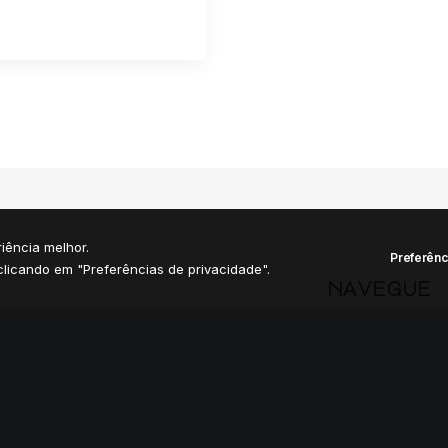
iência melhor.
Preferênc
licando em "Preferências de privacidade".
navegue
Home
Manifesto
Nau D'Dês
Comunidade