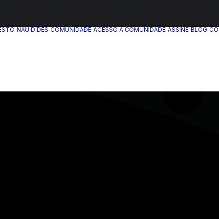
ESTO
NAU D’DÊS
COMUNIDADE
ACESSO A COMUNIDADE
ASSINE
BLOG
CO