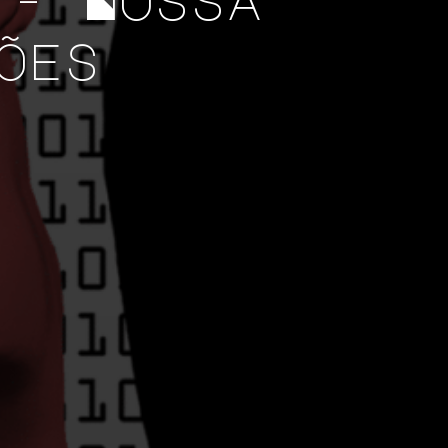
 - Nossa
ões