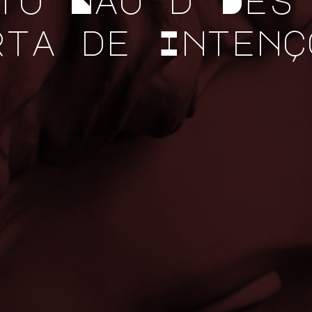
to Nau d'Dês
rta de Intenç